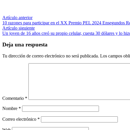
Navegación
Artículo
Artículo anterior
anterior:
10 razones para participar en el XX Premio PEL 2024 Ensegundos 
de
Artículo
Artículo siguiente
entradas
siguiente:
Un joven de 16 años creó su propio celular, cuesta 30 dólares y lo hiz
Deja una respuesta
Tu dirección de correo electrónico no será publicada.
Los campos obli
Comentario
*
Nombre
*
Correo electrónico
*
Web