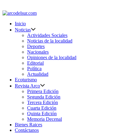
Saltar
al
contenido
Inicio
Noticias
Actividades Sociales
Noticias de la localidad
Deportes
Nacionales
Opiniones de la localidad
Editorial
Política
Actualidad
Ecoturismo
Revista Arco
Primera Edición
Segunda Edición
Tercera Edición
Cuarta Edición
Quinta Edición
Memoria Decenal
Bienes Raices
Contáctanos