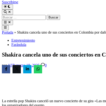
Suscribirse
Buscar:
Menú
principal
Portada
»
Shakira cancela uno de sus conciertos en Colombia por da
Publicado
Entretenimiento
en
Farándula
Shakira cancela uno de sus conciertos en
por
AFP
•
marzo 18, 2025
•
0
La estrella pop Shakira canceló un nuevo concierto de su gira «Las mu
los organizadores del evento.