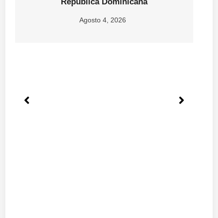
República Dominicana
Agosto 4, 2026
d