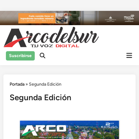
Saltar
al
contenido
Men
Suscribirse
prin
Portada
»
Segunda Edición
Segunda Edición