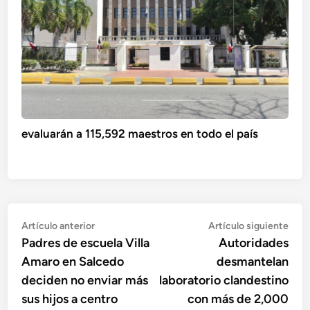
evaluarán a 115,592 maestros en todo el país
Navegación
Artículo
Artí
Artículo anterior
Artículo siguiente
anterior:
sigu
Padres de escuela Villa
Autoridades
de
Amaro en Salcedo
desmantelan
entradas
deciden no enviar más
laboratorio clandestino
sus hijos a centro
con más de 2,000