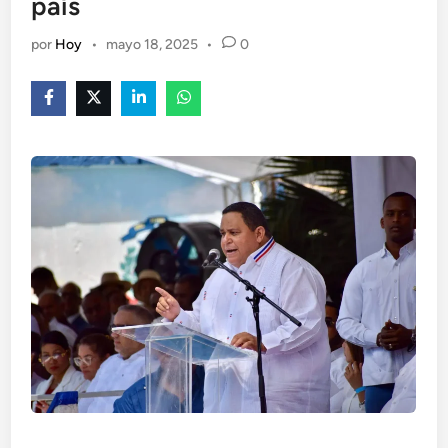
país
por
Hoy
•
mayo 18, 2025
•
0