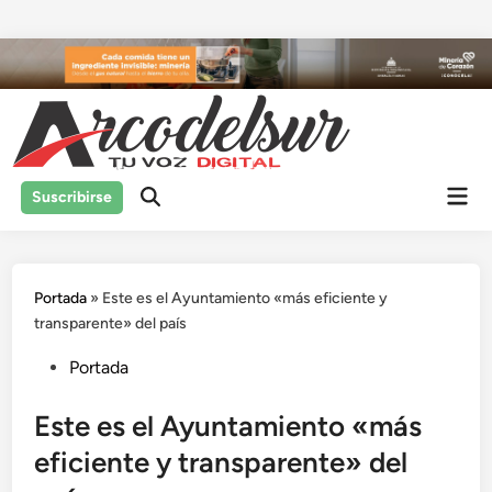
Saltar
al
contenido
Men
Suscribirse
prin
Portada
»
Este es el Ayuntamiento «más eficiente y
transparente» del país
Publicado
Portada
en
Este es el Ayuntamiento «más
eficiente y transparente» del