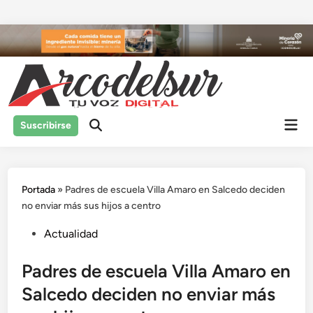
Saltar
al
contenido
Men
Suscribirse
prin
Portada
»
Padres de escuela Villa Amaro en Salcedo deciden
no enviar más sus hijos a centro
Publicado
Actualidad
en
Padres de escuela Villa Amaro en
Salcedo deciden no enviar más