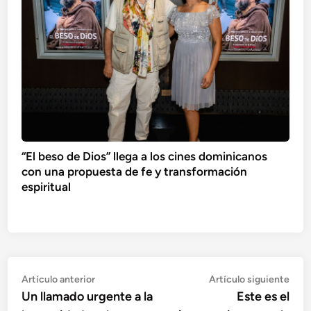
“El beso de Dios” llega a los cines dominicanos
con una propuesta de fe y transformación
espiritual
Navegación
Artículo
Artí
Artículo anterior
Artículo siguiente
anterior:
sigu
Un llamado urgente a la
Este es el
de