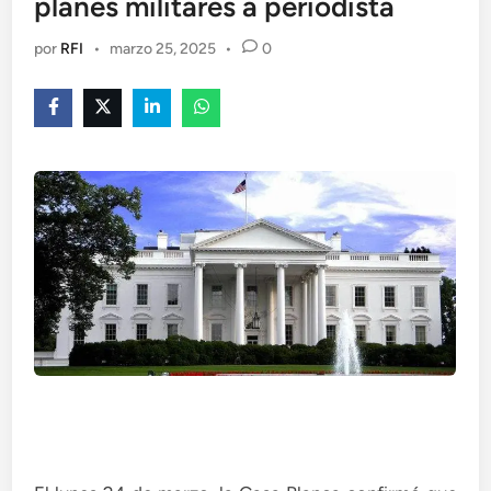
planes militares a periodista
por
RFI
•
marzo 25, 2025
•
0