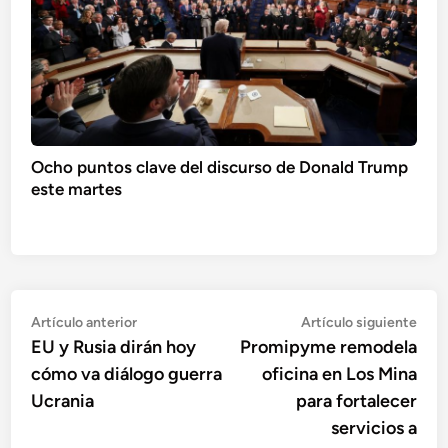
Ocho puntos clave del discurso de Donald Trump
este martes
Navegación
Artículo
Artí
Artículo anterior
Artículo siguiente
anterior:
sigu
EU y Rusia dirán hoy
Promipyme remodela
de
cómo va diálogo guerra
oficina en Los Mina
entradas
Ucrania
para fortalecer
servicios a