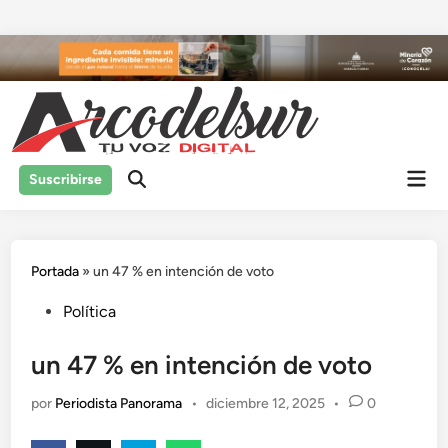
Saltar
al
contenido
Men
Suscribirse
prin
Portada
»
un 47 % en intención de voto
Publicado
Política
en
un 47 % en intención de voto
por
Periodista Panorama
•
diciembre 12, 2025
•
0