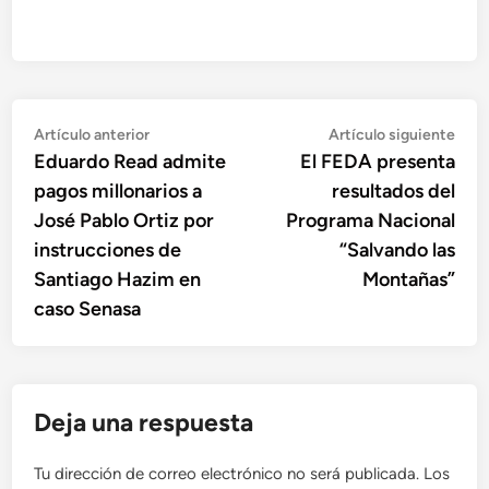
Navegación
Artículo
Artí
Artículo anterior
Artículo siguiente
anterior:
sigu
Eduardo Read admite
El FEDA presenta
de
pagos millonarios a
resultados del
entradas
José Pablo Ortiz por
Programa Nacional
instrucciones de
“Salvando las
Santiago Hazim en
Montañas”
caso Senasa
Deja una respuesta
Tu dirección de correo electrónico no será publicada.
Los