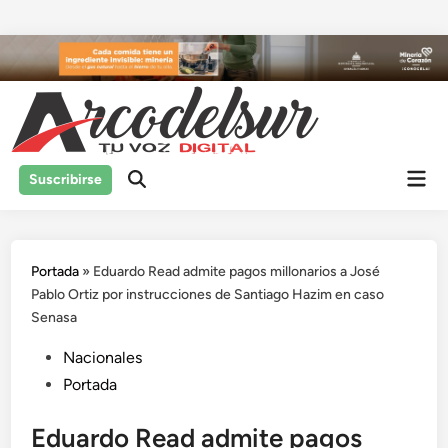
Saltar
al
contenido
Men
Suscribirse
prin
Portada
»
Eduardo Read admite pagos millonarios a José
Pablo Ortiz por instrucciones de Santiago Hazim en caso
Senasa
Publicado
Nacionales
en
Portada
Eduardo Read admite pagos