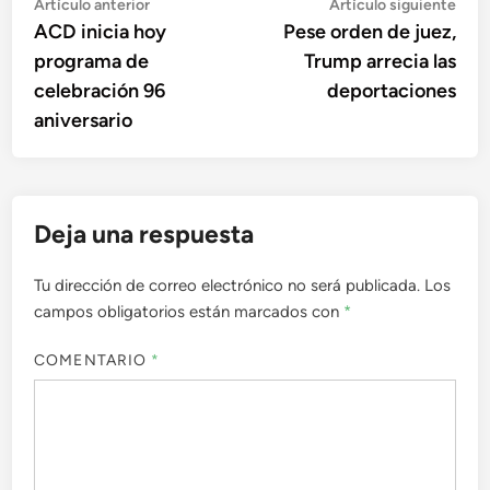
Navegación
Artículo
Artí
Artículo anterior
Artículo siguiente
anterior:
sigu
ACD inicia hoy
Pese orden de juez,
de
programa de
Trump arrecia las
entradas
celebración 96
deportaciones
aniversario
Deja una respuesta
Tu dirección de correo electrónico no será publicada.
Los
campos obligatorios están marcados con
*
COMENTARIO
*