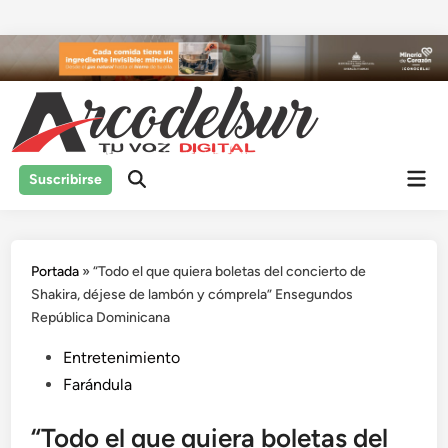
Saltar
al
contenido
Men
Suscribirse
prin
Portada
»
“Todo el que quiera boletas del concierto de
Shakira, déjese de lambón y cómprela” Ensegundos
República Dominicana
Publicado
Entretenimiento
en
Farándula
“Todo el que quiera boletas del