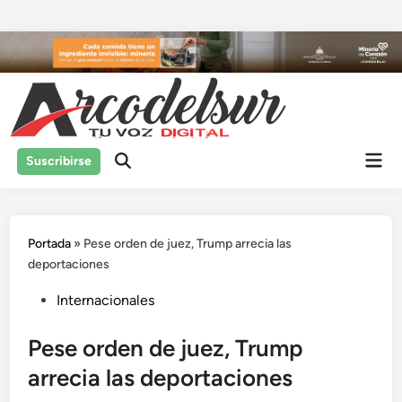
Saltar
al
contenido
Men
Suscribirse
prin
Portada
»
Pese orden de juez, Trump arrecia las
deportaciones
Publicado
Internacionales
en
Pese orden de juez, Trump
arrecia las deportaciones