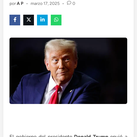
por
A P
•
marzo 17, 2025
•
0
El gobierno del presidente
Donald Trump
envió a