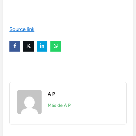
Source link
A P
Más de A P