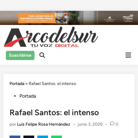
Saltar
al
contenido
Men
Suscribirse
prin
Portada
»
Rafael Santos: el intenso
Publicado
Portada
en
Rafael Santos: el intenso
por
Luis Felipe Rosa Hernández
•
junio 3, 2026
•
0