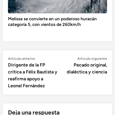
Melissa se convierte en un poderoso huracán
categoría 5, con vientos de 260km/h
Navegación
Artículo
Artí
Artículo anterior
Artículo siguiente
anterior:
sigu
Dirigente de la FP
Pecado original,
de
critica a Félix Bautista y
dialéctica y ciencia
entradas
reafirma apoyo a
Leonel Fernández
Deja una respuesta