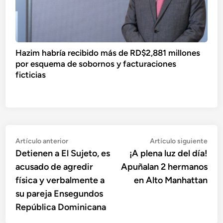
Hazim habría recibido más de RD$2,881 millones
por esquema de sobornos y facturaciones
ficticias
Navegación
Artículo
Artí
Artículo anterior
Artículo siguiente
anterior:
sigu
Detienen a El Sujeto, es
¡A plena luz del día!
de
acusado de agredir
Apuñalan 2 hermanos
entradas
física y verbalmente a
en Alto Manhattan
su pareja Ensegundos
República Dominicana