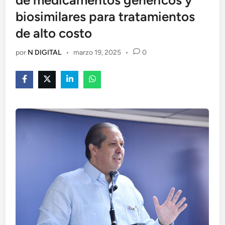
de medicamentos genéricos y
biosimilares para tratamientos
de alto costo
por
N DIGITAL
•
marzo 19, 2025
•
0