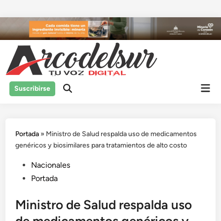
Saltar
al
contenido
Men
Suscribirse
prin
Portada
»
Ministro de Salud respalda uso de medicamentos
genéricos y biosimilares para tratamientos de alto costo
Publicado
Nacionales
en
Portada
Ministro de Salud respalda uso