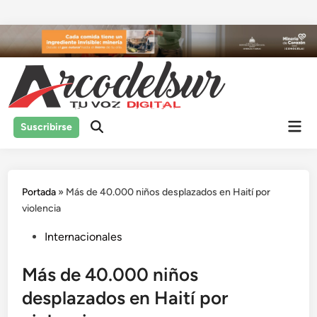
Saltar
al
contenido
Men
Suscribirse
prin
Portada
»
Más de 40.000 niños desplazados en Haití por
violencia
Publicado
Internacionales
en
Más de 40.000 niños
desplazados en Haití por