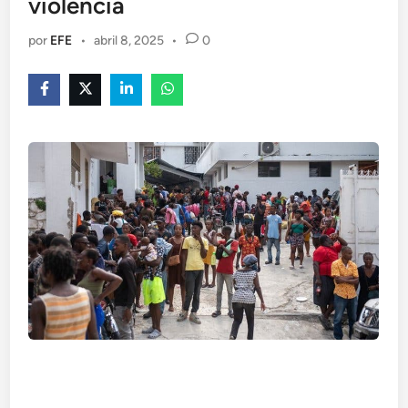
violencia
por
EFE
•
abril 8, 2025
•
0