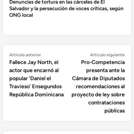
Denuncias de tortura en las cárceles de El
Salvador y la persecución de voces críticas, según
ONG local
Navegación
Artículo
Artí
Artículo anterior
Artículo siguiente
anterior:
sigu
Fallece Jay North, el
Pro-Competencia
de
actor que encarnó al
presenta ante la
entradas
popular ‘Daniel el
Cámara de Diputados
Travieso’ Ensegundos
recomendaciones al
República Dominicana
proyecto de ley sobre
contrataciones
públicas