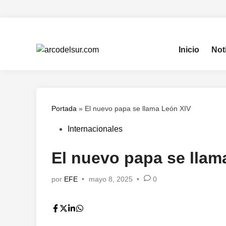
Saltar
al
contenido
Inicio
Not
Portada
»
El nuevo papa se llama León XIV
Publicado
Internacionales
en
El nuevo papa se llam
por
EFE
•
mayo 8, 2025
•
0