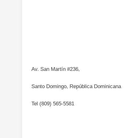
Periódico HOY: Somos un medio con alta credi
informaciones variadas y completas de polític
ámbito nacional, como internacional.
Av. San Martín #236,
Santo Domingo, República Dominicana
Tel (809) 565-5581
Email: periodicohoy@hoy.com.do