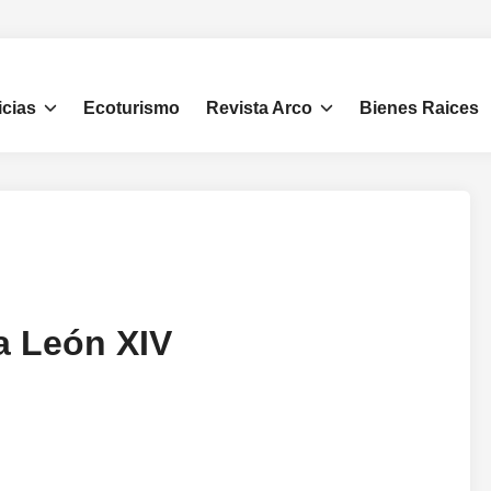
icias
Ecoturismo
Revista Arco
Bienes Raices
a León XIV