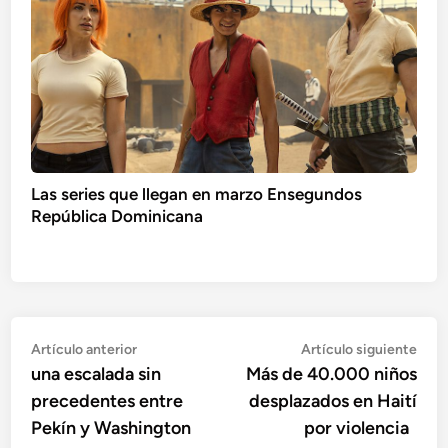
Las series que llegan en marzo Ensegundos
República Dominicana
Navegación
Artículo
Artí
Artículo anterior
Artículo siguiente
anterior:
sigu
una escalada sin
Más de 40.000 niños
de
precedentes entre
desplazados en Haití
entradas
Pekín y Washington
por violencia