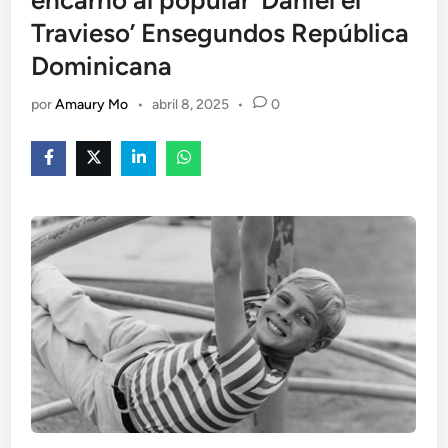
encarnó al popular ‘Daniel el
Travieso’ Ensegundos República
Dominicana
por
Amaury Mo
•
abril 8, 2025
•
0