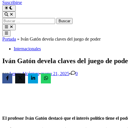
Suscribirse
Buscar:
Menú
principal
Portada
»
Iván Gatón devela claves del juego de poder
Publicado
Internacionales
en
Iván Gatón devela claves del juego de pod
por
Lency Alcántara
•
marzo 21, 2025
•
0
El profesor
Iván Gatón
destacó que el interés político tiene el 