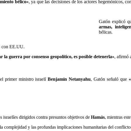
imiento bélico»
, ya que las decisiones de los actores hegemónicos, c
Gatón explicó qu
armas, inteligen
bélicas.
io con EE.UU.
r la guerra por consenso geopolítico, es posible detenerla»
, afirmó 
l primer ministro israelí
Benjamín Netanyahu
, Gatón señaló que
«
 israelíes dirigidos contra presuntos objetivos de
Hamás
, mientras est
a complejidad y las profundas implicaciones humanitarias del conflicto