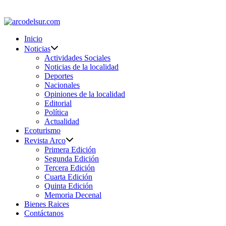
Saltar
al
contenido
Inicio
Noticias
Actividades Sociales
Noticias de la localidad
Deportes
Nacionales
Opiniones de la localidad
Editorial
Política
Actualidad
Ecoturismo
Revista Arco
Primera Edición
Segunda Edición
Tercera Edición
Cuarta Edición
Quinta Edición
Memoria Decenal
Bienes Raices
Contáctanos