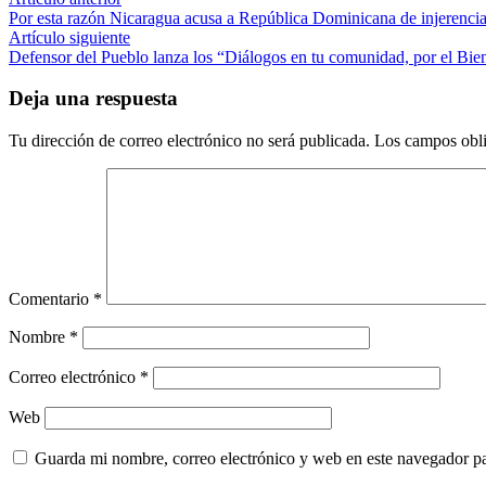
Navegación
anterior:
Por esta razón Nicaragua acusa a República Dominicana de injerenci
de
Artículo
Artículo siguiente
entradas
siguiente:
Defensor del Pueblo lanza los “Diálogos en tu comunidad, por el B
Deja una respuesta
Tu dirección de correo electrónico no será publicada.
Los campos obli
Comentario
*
Nombre
*
Correo electrónico
*
Web
Guarda mi nombre, correo electrónico y web en este navegador p