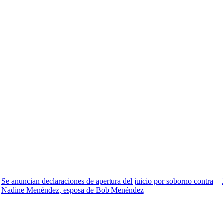
Se anuncian declaraciones de apertura del juicio por soborno contra
Nadine Menéndez, esposa de Bob Menéndez