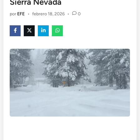
Sierra Nevada
por
EFE
•
febrero 18, 2026
•
0