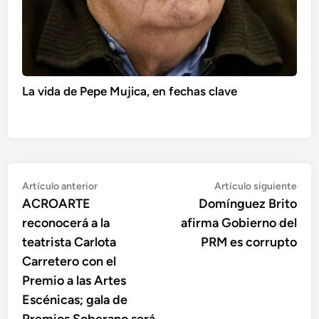
La vida de Pepe Mujica, en fechas clave
Navegación
Artículo
Artí
Artículo anterior
Artículo siguiente
anterior:
sigu
ACROARTE
Domínguez Brito
de
reconocerá a la
afirma Gobierno del
entradas
teatrista Carlota
PRM es corrupto
Carretero con el
Premio a las Artes
Escénicas; gala de
Premios Soberano será