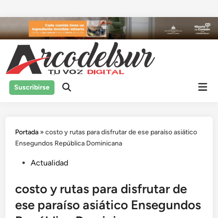
Saltar
al
contenido
Men
Suscribirse
prin
Portada
»
costo y rutas para disfrutar de ese paraíso asiático
Ensegundos República Dominicana
Publicado
Actualidad
en
costo y rutas para disfrutar de
ese paraíso asiático Ensegundos