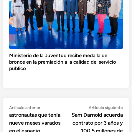
Ministerio de la Juventud recibe medalla de
bronce en la premiación a la calidad del servicio
publico
Navegación
Artículo
Artí
Artículo anterior
Artículo siguiente
anterior:
sigu
astronautas que tenía
Sam Darnold acuerda
de
nueve meses varados
contrato por 3 años y
entradas
en el espacio
100,5 millones de