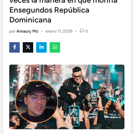
veces la manera en que moriría
Ensegundos República
Dominicana
por
Amaury Mo
•
enero 11, 2026
•
0