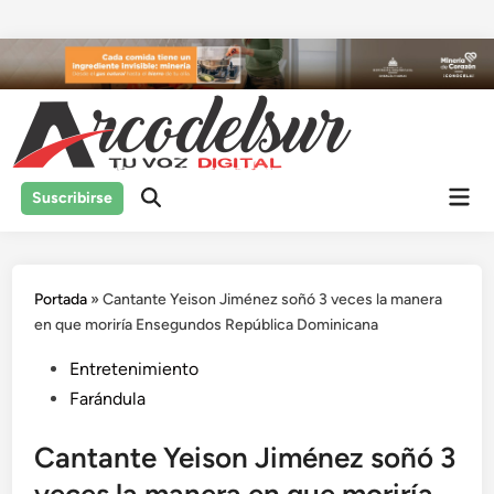
Saltar
al
contenido
Men
Suscribirse
prin
Portada
»
Cantante Yeison Jiménez soñó 3 veces la manera
en que moriría Ensegundos República Dominicana
Publicado
Entretenimiento
en
Farándula
Cantante Yeison Jiménez soñó 3