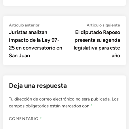
Navegación
Artículo
Artí
Artículo anterior
Artículo siguiente
anterior:
sigu
Juristas analizan
El diputado Raposo
de
impacto de la Ley 97-
presenta su agenda
entradas
25 en conversatorio en
legislativa para este
San Juan
año
Deja una respuesta
Tu dirección de correo electrónico no será publicada.
Los
campos obligatorios están marcados con
*
COMENTARIO
*