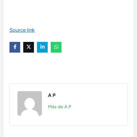
Source link
A P
Más de A P