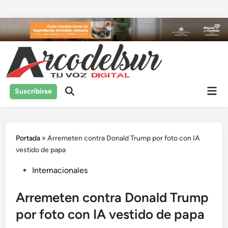
Saltar
al
contenido
Men
Suscribirse
prin
Portada
»
Arremeten contra Donald Trump por foto con IA
vestido de papa
Publicado
Internacionales
en
Arremeten contra Donald Trump
por foto con IA vestido de papa