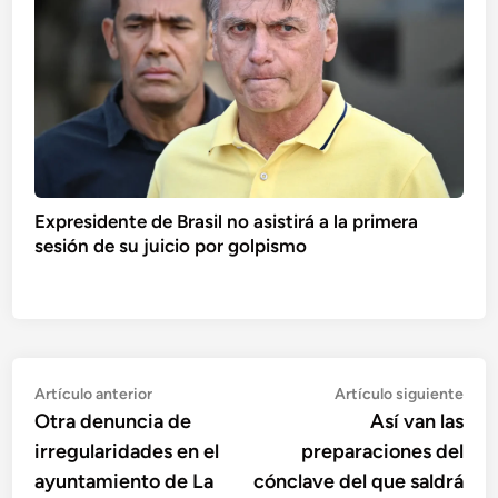
Expresidente de Brasil no asistirá a la primera
sesión de su juicio por golpismo
Navegación
Artículo
Artí
Artículo anterior
Artículo siguiente
anterior:
sigu
Otra denuncia de
Así van las
de
irregularidades en el
preparaciones del
entradas
ayuntamiento de La
cónclave del que saldrá