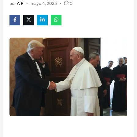
por
A P
•
mayo 4, 2025
•
0