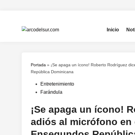
Saltar
al
contenido
Inicio
Not
Portada
»
¡Se apaga un ícono! Roberto Rodríguez dic
República Dominicana
Publicado
Entretenimiento
en
Farándula
¡Se apaga un ícono! R
adiós al micrófono en
Ensegundos Repúblic