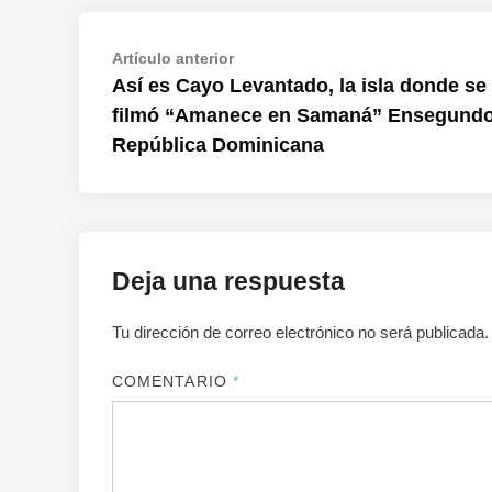
Navegación
Artículo
Artículo anterior
anterior:
Así es Cayo Levantado, la isla donde se
de
filmó “Amanece en Samaná” Ensegund
entradas
República Dominicana
Deja una respuesta
Tu dirección de correo electrónico no será publicada.
COMENTARIO
*