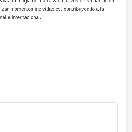
vivía la magia del carnaval a través de su narración.
izar momentos inolvidables, contribuyendo a la
nal e internacional.