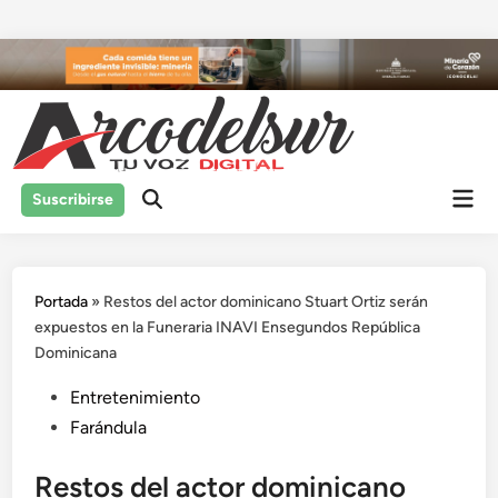
Saltar
al
contenido
Men
Suscribirse
prin
Portada
»
Restos del actor dominicano Stuart Ortiz serán
expuestos en la Funeraria INAVI Ensegundos República
Dominicana
Publicado
Entretenimiento
en
Farándula
Restos del actor dominicano