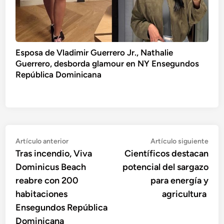
Esposa de Vladimir Guerrero Jr., Nathalie
Guerrero, desborda glamour en NY Ensegundos
República Dominicana
Navegación
Artículo
Artí
Artículo anterior
Artículo siguiente
anterior:
sigu
Tras incendio, Viva
Científicos destacan
de
Dominicus Beach
potencial del sargazo
entradas
reabre con 200
para energía y
habitaciones
agricultura
Ensegundos República
Dominicana