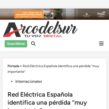
Saltar
al
contenido
Men
Suscribirse
prin
Portada
»
Red Eléctrica Española identifica una pérdida “muy
importante”
Publicado
Internacionales
en
Red Eléctrica Española
identifica una pérdida “muy