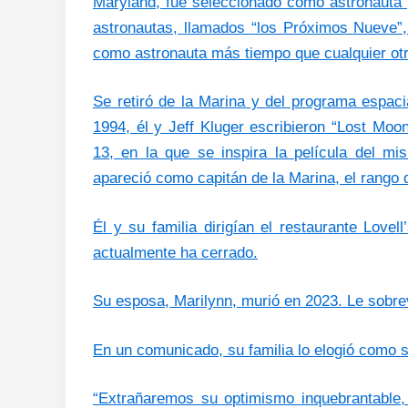
Maryland, fue seleccionado como astronauta 
astronautas, llamados “los Próximos Nueve”,
como astronauta más tiempo que cualquier otr
Se retiró de la Marina y del programa espaci
1994, él y Jeff Kluger escribieron “Lost Moon
13, en la que se inspira la película del m
apareció como capitán de la Marina, el rango 
Él y su familia dirigían el restaurante Love
actualmente ha cerrado.
Su esposa, Marilynn, murió en 2023. Le sobrev
En un comunicado, su familia lo elogió como s
“Extrañaremos su optimismo inquebrantable,