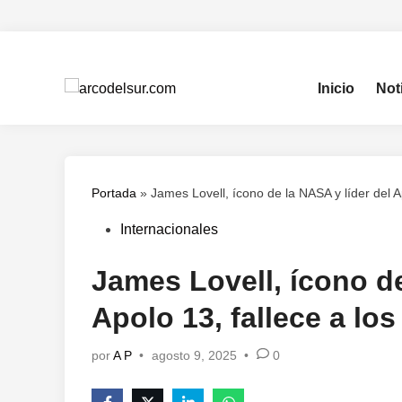
Saltar
al
contenido
Inicio
Not
Portada
»
James Lovell, ícono de la NASA y líder del A
Publicado
Internacionales
en
James Lovell, ícono de
Apolo 13, fallece a lo
por
A P
•
agosto 9, 2025
•
0