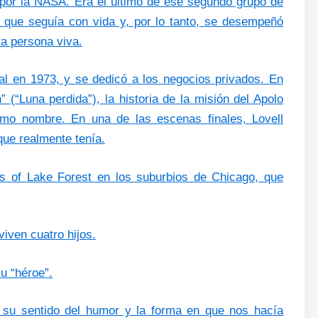
por la NASA. Era el último de ese segundo grupo de
 que seguía con vida y, por lo tanto, se desempeñó
a persona viva.
al en 1973, y se dedicó a los negocios privados. En
” (“Luna perdida”), la historia de la misión del Apolo
ismo nombre. En una de las escenas finales, Lovell
que realmente tenía.
ll’s of Lake Forest en los suburbios de Chicago, que
iven cuatro hijos.
u “héroe”.
 su sentido del humor y la forma en que nos hacía