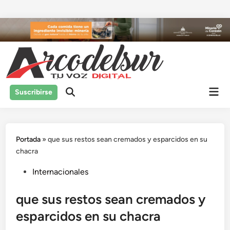
Saltar
al
contenido
Men
Suscribirse
prin
Portada
»
que sus restos sean cremados y esparcidos en su
chacra
Publicado
Internacionales
en
que sus restos sean cremados y
esparcidos en su chacra