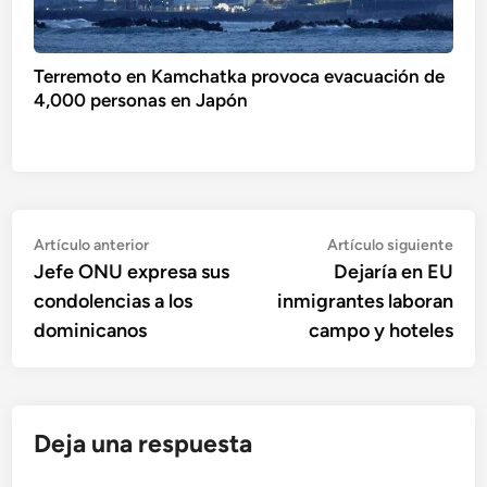
Terremoto en Kamchatka provoca evacuación de
4,000 personas en Japón
Navegación
Artículo
Artí
Artículo anterior
Artículo siguiente
anterior:
sigu
Jefe ONU expresa sus
Dejaría en EU
de
condolencias a los
inmigrantes laboran
entradas
dominicanos
campo y hoteles
Deja una respuesta