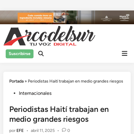
Saltar
al
contenido
Men
Suscribirse
prin
Portada
»
Periodistas Haití trabajan en medio grandes riesgos
Publicado
Internacionales
en
Periodistas Haití trabajan en
medio grandes riesgos
por
EFE
•
abril 11, 2025
•
0