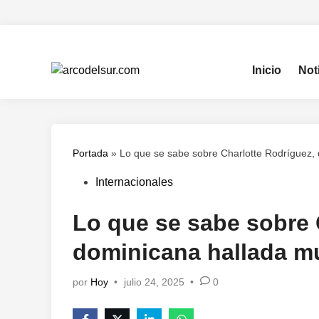
Saltar
al
contenido
Inicio
Not
Portada
»
Lo que se sabe sobre Charlotte Rodríguez,
Publicado
Internacionales
en
Lo que se sabe sobre 
dominicana hallada mu
por
Hoy
•
julio 24, 2025
•
0