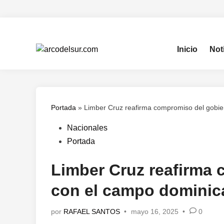
Saltar
al
contenido
Inicio
Not
Portada
»
Limber Cruz reafirma compromiso del gobier
Publicado
Nacionales
en
Portada
Limber Cruz reafirma
con el campo dominica
por
RAFAEL SANTOS
•
mayo 16, 2025
•
0