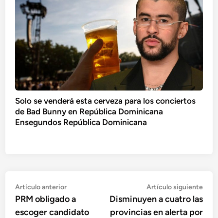
Solo se venderá esta cerveza para los conciertos
de Bad Bunny en República Dominicana
Ensegundos República Dominicana
Navegación
Artículo
Artí
Artículo anterior
Artículo siguiente
anterior:
sigu
PRM obligado a
Disminuyen a cuatro las
de
escoger candidato
provincias en alerta por