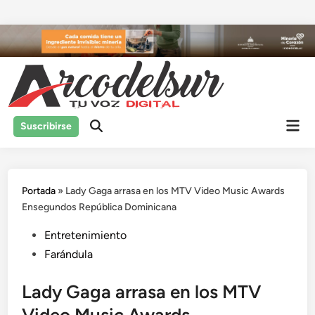
Saltar
al
contenido
Men
Suscribirse
prin
Portada
»
Lady Gaga arrasa en los MTV Video Music Awards
Ensegundos República Dominicana
Publicado
Entretenimiento
en
Farándula
Lady Gaga arrasa en los MTV