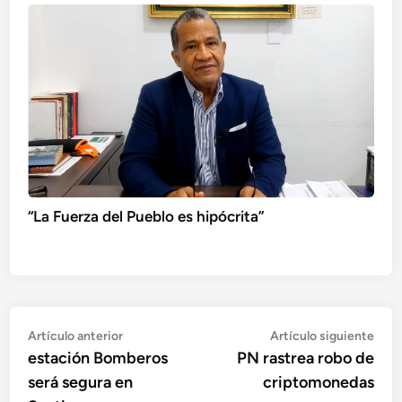
“La Fuerza del Pueblo es hipócrita”
Navegación
Artículo
Artí
Artículo anterior
Artículo siguiente
anterior:
sigu
estación Bomberos
PN rastrea robo de
de
será segura en
criptomonedas
entradas