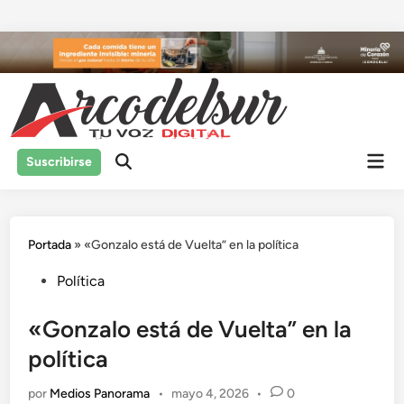
Saltar
al
contenido
Men
Suscribirse
prin
Portada
»
«Gonzalo está de Vuelta” en la política
Publicado
Política
en
«Gonzalo está de Vuelta” en la
política
por
Medios Panorama
•
mayo 4, 2026
•
0