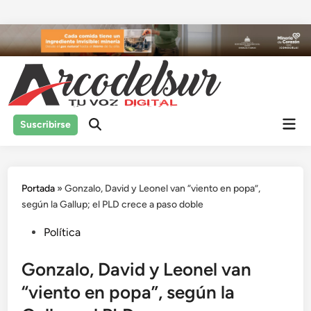
Saltar
al
contenido
Men
Suscribirse
prin
Portada
»
Gonzalo, David y Leonel van “viento en popa”,
según la Gallup; el PLD crece a paso doble
Publicado
Política
en
Gonzalo, David y Leonel van
“viento en popa”, según la