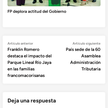
FP deplora actitud del Gobierno
Navegación
Artículo
Artí
Artículo anterior
Artículo siguiente
anterior:
sigu
Franklin Romero
País sede de la 60
de
destaca el impacto del
Asamblea
entradas
Parque Lineal Río Jaya
Administración
en las familias
Tributaria
francomacorisanas
Deja una respuesta