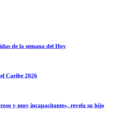
eídas de la semana del Hoy
el Caribe 2026
roso y muy incapacitante», revela su hijo