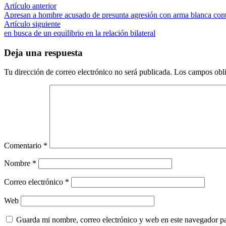
Navegación
Artículo
Artículo anterior
anterior:
Apresan a hombre acusado de presunta agresión con arma blanca contr
de
Artículo
Artículo siguiente
entradas
siguiente:
en busca de un equilibrio en la relación bilateral
Deja una respuesta
Tu dirección de correo electrónico no será publicada.
Los campos obli
Comentario
*
Nombre
*
Correo electrónico
*
Web
Guarda mi nombre, correo electrónico y web en este navegador p