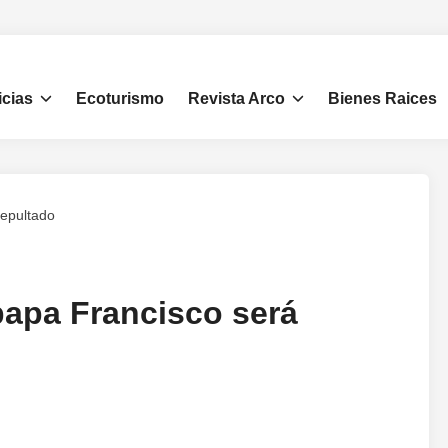
icias
Ecoturismo
Revista Arco
Bienes Raices
sepultado
papa Francisco será