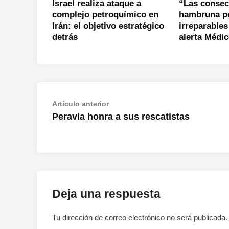
Israel realiza ataque a
“Las consec
complejo petroquímico en
hambruna po
Irán: el objetivo estratégico
irreparables
detrás
alerta Médi
Navegación
Artículo
Artículo anterior
anterior:
Peravia honra a sus rescatistas
de
entradas
Deja una respuesta
Tu dirección de correo electrónico no será publicada.