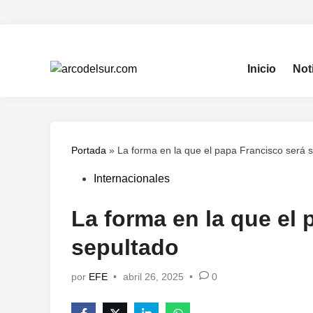
Saltar
al
contenido
Inicio
Not
Portada
»
La forma en la que el papa Francisco será 
Publicado
Internacionales
en
La forma en la que el 
sepultado
por
EFE
•
abril 26, 2025
•
0