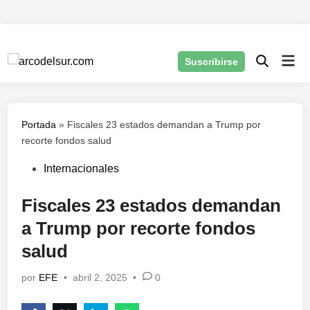
Saltar
al
Men
Suscribirse
contenido
prin
Portada
»
Fiscales 23 estados demandan a Trump por
recorte fondos salud
Publicado
Internacionales
en
Fiscales 23 estados demandan
a Trump por recorte fondos
salud
por
EFE
•
abril 2, 2025
•
0