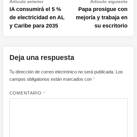
Navegación
Artículo
Artí
Artículo anterior
Artículo siguiente
anterior:
sigu
IA consumirá el 5 %
Papa prosigue con
de
de electricidad en AL
mejoría y trabaja en
entradas
y Caribe para 2035
su escritorio
Deja una respuesta
Tu dirección de correo electrónico no será publicada.
Los
campos obligatorios están marcados con
*
COMENTARIO
*