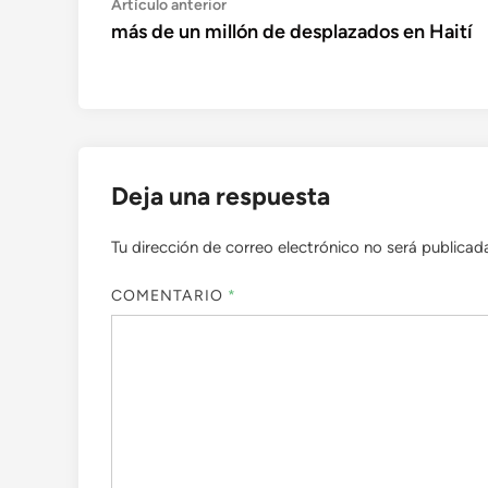
Navegación
Artículo
Artículo anterior
anterior:
más de un millón de desplazados en Haití
de
entradas
Deja una respuesta
Tu dirección de correo electrónico no será publicad
COMENTARIO
*