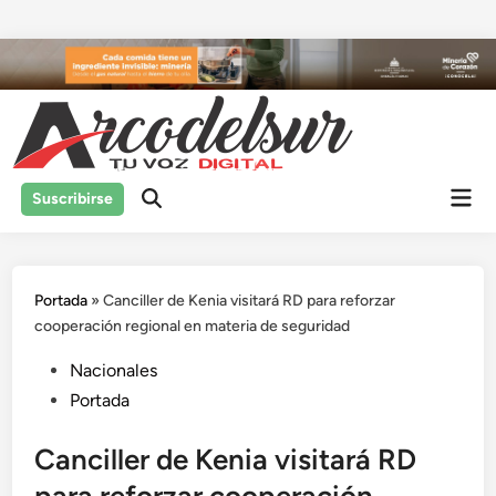
Saltar
al
contenido
Men
Suscribirse
prin
Portada
»
Canciller de Kenia visitará RD para reforzar
cooperación regional en materia de seguridad
Publicado
Nacionales
en
Portada
Canciller de Kenia visitará RD