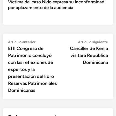
Víctima del caso Nido expresa su inconformidad
por aplazamiento de la audiencia
Navegación
Artículo
Artí
Artículo anterior
Artículo siguiente
anterior:
sigu
El II Congreso de
Canciller de Kenia
de
Patrimonio concluyó
visitará República
entradas
con las reflexiones de
Dominicana
expertos y la
presentación del libro
Reservas Patrimoniales
Dominicanas