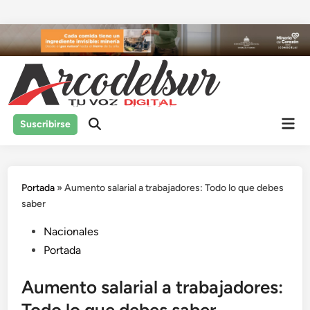
Saltar
al
contenido
Men
Suscribirse
prin
Portada
»
Aumento salarial a trabajadores: Todo lo que debes
saber
Publicado
Nacionales
en
Portada
Aumento salarial a trabajadores: