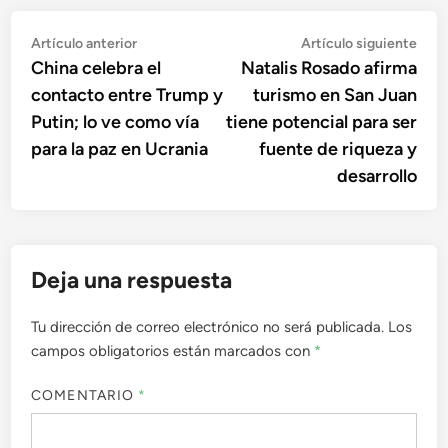
Navegación
Artículo
Artí
Artículo anterior
Artículo siguiente
anterior:
sigu
China celebra el
Natalis Rosado afirma
de
contacto entre Trump y
turismo en San Juan
entradas
Putin; lo ve como vía
tiene potencial para ser
para la paz en Ucrania
fuente de riqueza y
desarrollo
Deja una respuesta
Tu dirección de correo electrónico no será publicada.
Los
campos obligatorios están marcados con
*
COMENTARIO
*