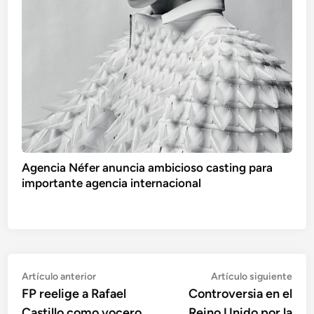
Agencia Néfer anuncia ambicioso casting para
importante agencia internacional
Navegación
Artículo
Artí
Artículo anterior
Artículo siguiente
anterior:
sigu
FP reelige a Rafael
Controversia en el
de
Castillo como vocero
Reino Unido por la