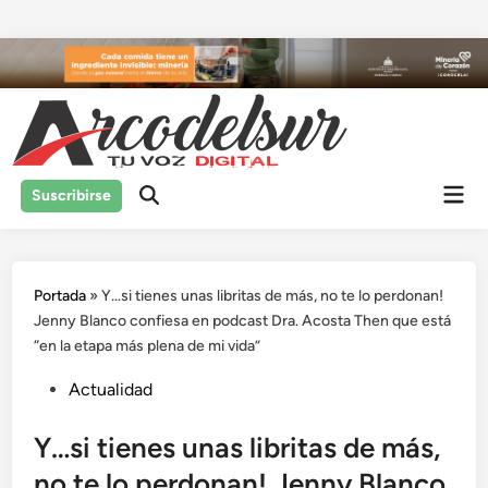
Saltar
al
contenido
Men
Suscribirse
prin
Portada
»
Y…si tienes unas libritas de más, no te lo perdonan!
Jenny Blanco confiesa en podcast Dra. Acosta Then que está
“en la etapa más plena de mi vida”
Publicado
Actualidad
en
Y…si tienes unas libritas de más,
no te lo perdonan! Jenny Blanco