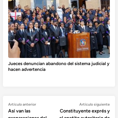
Jueces denuncian abandono del sistema judicial y
hacen advertencia
Navegación
Artículo
Artí
Artículo anterior
Artículo siguiente
anterior:
sigu
Así van las
Constituyente exprés y
de
preparaciones del
el apetito autoritario de