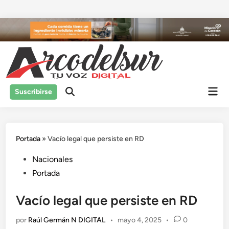
Saltar
al
contenido
Men
Suscribirse
prin
Portada
»
Vacío legal que persiste en RD
Publicado
Nacionales
en
Portada
Vacío legal que persiste en RD
por
Raúl Germán N DIGITAL
•
mayo 4, 2025
•
0