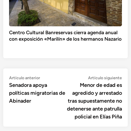
Centro Cultural Banreservas cierra agenda anual
con exposición «Marilín» de los hermanos Nazario
Navegación
Artículo
Artí
Artículo anterior
Artículo siguiente
anterior:
sigu
Senadora apoya
Menor de edad es
de
políticas migratorias de
agredido y arrestado
entradas
Abinader
tras supuestamente no
detenerse ante patrulla
policial en Elías Piña