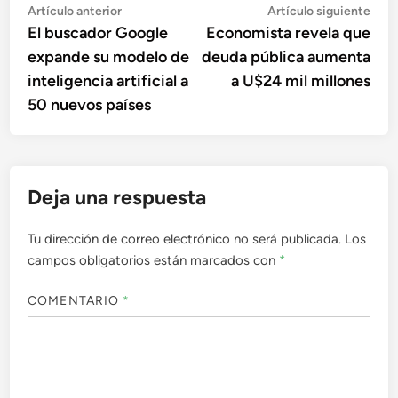
Navegación
Artículo
Artí
Artículo anterior
Artículo siguiente
anterior:
sigu
El buscador Google
Economista revela que
de
expande su modelo de
deuda pública aumenta
entradas
inteligencia artificial a
a U$24 mil millones
50 nuevos países
Deja una respuesta
Tu dirección de correo electrónico no será publicada.
Los
campos obligatorios están marcados con
*
COMENTARIO
*