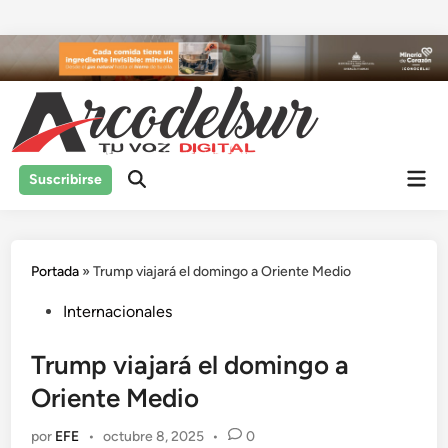
Saltar
al
contenido
Men
Suscribirse
prin
Portada
»
Trump viajará el domingo a Oriente Medio
Publicado
Internacionales
en
Trump viajará el domingo a
Oriente Medio
por
EFE
•
octubre 8, 2025
•
0