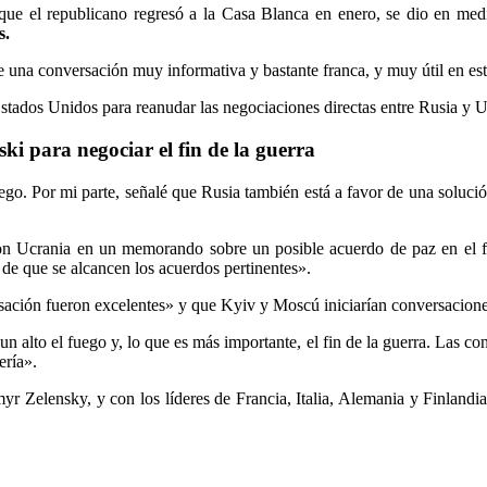
que el republicano regresó a la Casa Blanca en enero, se dio en me
s.
una conversación muy informativa y bastante franca, y muy útil en est
stados Unidos para reanudar las negociaciones directas entre Rusia y U
ki para negociar el fin de la guerra
ego. Por mi parte, señalé que Rusia también está a favor de una soluci
con Ucrania en un memorando sobre un posible acuerdo de paz en el fu
o de que se alcancen los acuerdos pertinentes».
rsación fueron excelentes» y que Kyiv y Moscú iniciarían conversacione
 alto el fuego y, lo que es más importante, el fin de la guerra. Las co
ería».
r Zelensky, y con los líderes de Francia, Italia, Alemania y Finlandi