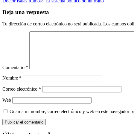
entradas
siguiente:
Doctor Isaías Ramos: “El sistema político dominicano
Deja una respuesta
Tu dirección de correo electrónico no será publicada.
Los campos obli
Comentario
*
Nombre
*
Correo electrónico
*
Web
Guarda mi nombre, correo electrónico y web en este navegador p