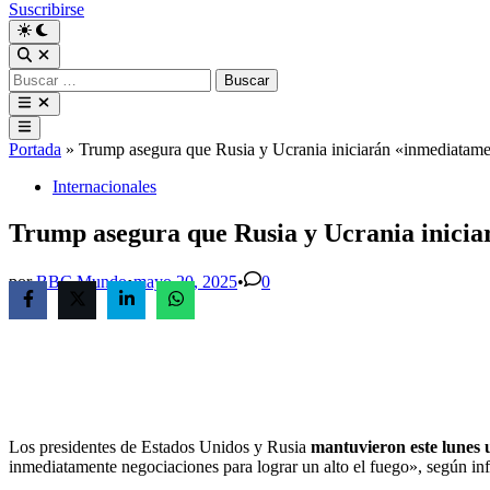
Suscribirse
Buscar:
Menú
principal
Portada
»
Trump asegura que Rusia y Ucrania iniciarán «inmediatamen
Publicado
Internacionales
en
Trump asegura que Rusia y Ucrania inicia
por
BBC Mundo
•
mayo 20, 2025
•
0
Los presidentes de Estados Unidos y Rusia
mantuvieron este lunes 
inmediatamente negociaciones para lograr un alto el fuego», según in