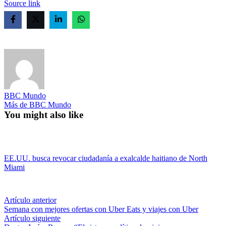
Source link
BBC Mundo
Más de BBC Mundo
You might also like
EE.UU. busca revocar ciudadanía a exalcalde haitiano de North
Miami
Navegación
Artículo
Artículo anterior
anterior:
Semana con mejores ofertas con Uber Eats y viajes con Uber
de
Artículo
Artículo siguiente