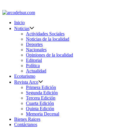
Saltar
al
contenido
Inicio
Noticias
Actividades Sociales
Noticias de la localidad
Deportes
Nacionales
Opiniones de la localidad
Editorial
Política
Actualidad
Ecoturismo
Revista Arco
Primera Edición
Segunda Edición
Tercera Edición
Cuarta Edición
Quinta Edición
Memoria Decenal
Bienes Raices
Contáctanos