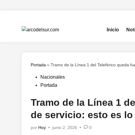
Saltar
al
contenido
Inicio
Not
Portada
»
Tramo de la Línea 1 del Teleférico queda fue
Publicado
Nacionales
en
Portada
Tramo de la Línea 1 de
de servicio: esto es l
por
Hoy
•
junio 2, 2026
•
0