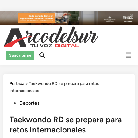
Saltar
al
contenido
Men
Suscribirse
prin
Portada
»
Taekwondo RD se prepara para retos
internacionales
Publicado
Deportes
en
Taekwondo RD se prepara para
retos internacionales