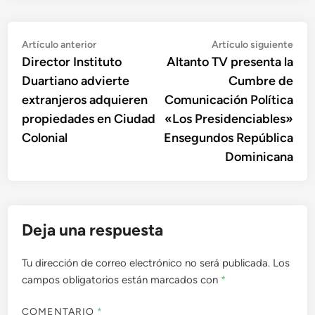
Navegación
Artículo
Artí
Artículo anterior
Artículo siguiente
anterior:
sigu
Director Instituto
Altanto TV presenta la
de
Duartiano advierte
Cumbre de
entradas
extranjeros adquieren
Comunicación Política
propiedades en Ciudad
«Los Presidenciables»
Colonial
Ensegundos República
Dominicana
Deja una respuesta
Tu dirección de correo electrónico no será publicada.
Los
campos obligatorios están marcados con
*
COMENTARIO
*