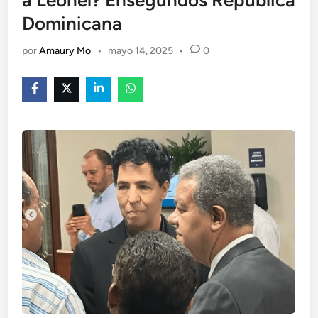
a Leonel? Ensegundos República
Dominicana
por
Amaury Mo
•
mayo 14, 2025
•
0