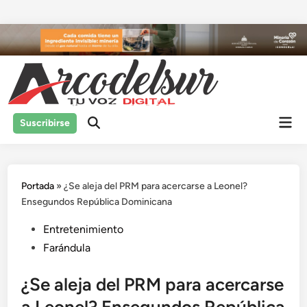
Saltar
al
contenido
Men
Suscribirse
prin
Portada
»
¿Se aleja del PRM para acercarse a Leonel?
Ensegundos República Dominicana
Publicado
Entretenimiento
en
Farándula
¿Se aleja del PRM para acercarse