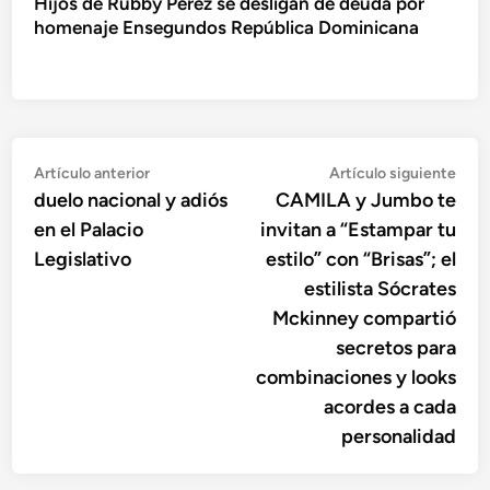
Hijos de Rubby Pérez se desligan de deuda por
homenaje Ensegundos República Dominicana
Navegación
Artículo
Artí
Artículo anterior
Artículo siguiente
anterior:
sigu
duelo nacional y adiós
CAMILA y Jumbo te
de
en el Palacio
invitan a “Estampar tu
entradas
Legislativo
estilo” con “Brisas”; el
estilista Sócrates
Mckinney compartió
secretos para
combinaciones y looks
acordes a cada
personalidad