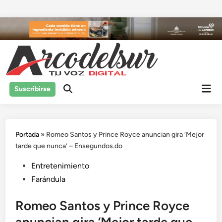
Saltar
al
contenido
Men
Suscribirse
prin
Portada
»
Romeo Santos y Prince Royce anuncian gira ‘Mejor
tarde que nunca’ – Ensegundos.do
Publicado
Entretenimiento
en
Farándula
Romeo Santos y Prince Royce