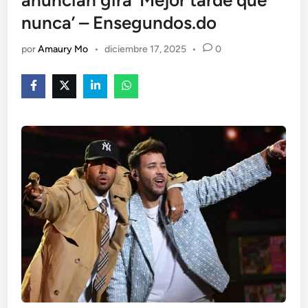
anuncian gira ‘Mejor tarde que
nunca’ – Ensegundos.do
por
Amaury Mo
•
diciembre 17, 2025
•
0