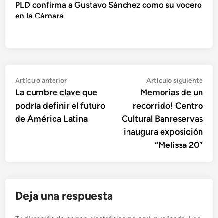
PLD confirma a Gustavo Sánchez como su vocero
en la Cámara
Navegación
Artículo
Artí
Artículo anterior
Artículo siguiente
anterior:
sigu
La cumbre clave que
Memorias de un
de
podría definir el futuro
recorrido! Centro
entradas
de América Latina
Cultural Banreservas
inaugura exposición
“Melissa 20”
Deja una respuesta