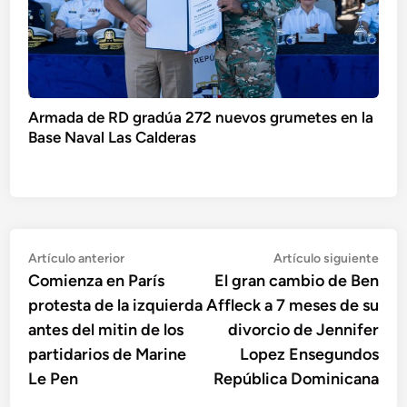
Armada de RD gradúa 272 nuevos grumetes en la
Base Naval Las Calderas
Navegación
Artículo
Artí
Artículo anterior
Artículo siguiente
anterior:
sigu
Comienza en París
El gran cambio de Ben
de
protesta de la izquierda
Affleck a 7 meses de su
entradas
antes del mitin de los
divorcio de Jennifer
partidarios de Marine
Lopez Ensegundos
Le Pen
República Dominicana