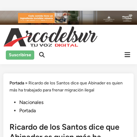
Saltar
al
contenido
Men
Suscribirse
prin
Portada
»
Ricardo de los Santos dice que Abinader es quien
más ha trabajado para frenar migración ilegal
Publicado
Nacionales
en
Portada
Ricardo de los Santos dice que