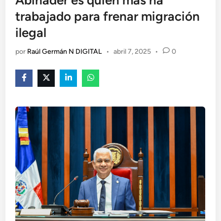
Abinader es quien más ha
trabajado para frenar migración
ilegal
por
Raúl Germán N DIGITAL
•
abril 7, 2025
•
0