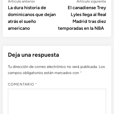
Navegación
Artículo
Artí
Artículo anterior
Artículo siguiente
anterior:
sigu
La dura historia de
El canadiense Trey
de
dominicanos que dejan
Lyles llega al Real
entradas
atrás el sueño
Madrid tras diez
americano
temporadas en la NBA
Deja una respuesta
Tu dirección de correo electrónico no será publicada.
Los
campos obligatorios están marcados con
*
COMENTARIO
*