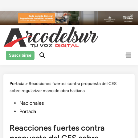
Saltar
al
contenido
Men
Suscribirse
prin
Portada
»
Reacciones fuertes contra propuesta del CES
sobre regularizar mano de obra haitiana
Publicado
Nacionales
en
Portada
Reacciones fuertes contra