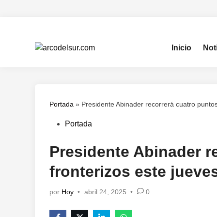
Saltar
al
contenido
Inicio
Not
Portada
»
Presidente Abinader recorrerá cuatro puntos
Publicado
Portada
en
Presidente Abinader r
fronterizos este jueve
por
Hoy
•
abril 24, 2025
•
0