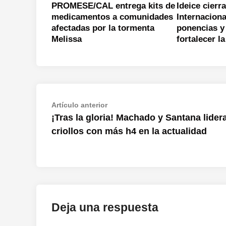
PROMESE/CAL entrega kits de
Ideice cier
medicamentos a comunidades
Internaciona
afectadas por la tormenta
ponencias y
Melissa
fortalecer l
Navegación
Artículo
Artículo anterior
anterior:
¡Tras la gloria! Machado y Santana lider
de
criollos con más h4 en la actualidad
entradas
Deja una respuesta