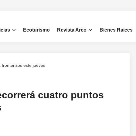
icias
Ecoturismo
Revista Arco
Bienes Raices
 fronterizos este jueves
ecorrerá cuatro puntos
s