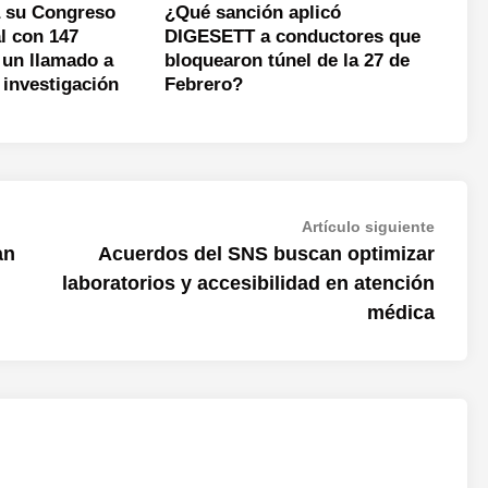
ra su Congreso
¿Qué sanción aplicó
l con 147
DIGESETT a conductores que
 un llamado a
bloquearon túnel de la 27 de
a investigación
Febrero?
Artícul
Artículo siguiente
siguien
an
Acuerdos del SNS buscan optimizar
laboratorios y accesibilidad en atención
médica